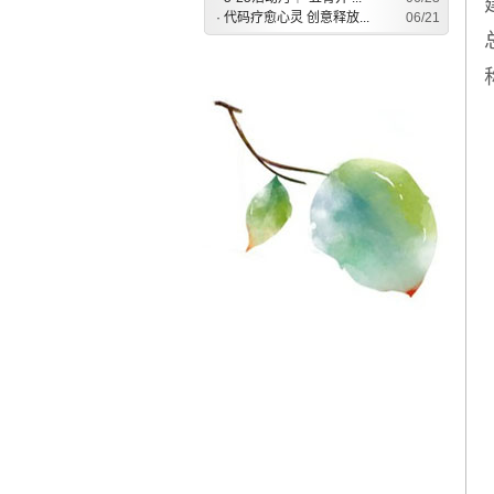
·
代码疗愈心灵 创意释放...
06/21