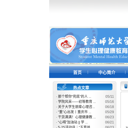
|
|
首页
中心简介
热点文章
·
那个帮你“兜底”的人 ...
05/11
·
学院风采——初等教育 ...
05/16
·
关于大学生朋辈心理咨...
06/18
·
“重”心出发丨重庆市 ...
05/29
·
干货满满！心理健康教 ...
06/23
·
“心晴”加油站 || 学 ...
06/21
·
5·25活动月｜“五育并 ...
06/23